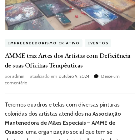
EMPREENDEDORISMO CRIATIVO
EVENTOS
AMME traz Artes dos Artistas com Deficiência
de suas Oficinas Terapêuticas
por
admin
atualizado em
outubro 9, 2024
Deixe um
em
comentário
AMME
traz
Artes
Teremos quadros e telas com diversas pinturas
dos
coloridas dos artistas atendidos na
Associação
Artistas
com
Mantenedora de Mães Especiais – AMME de
Deficiência
Osasco
, uma organização social que tem se
de