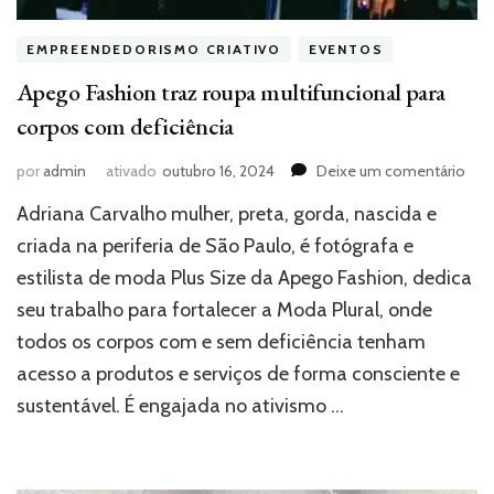
EMPREENDEDORISMO CRIATIVO
EVENTOS
Apego Fashion traz roupa multifuncional para
corpos com deficiência
em
por
admin
ativado
outubro 16, 2024
Deixe um comentário
Ape
Adriana Carvalho mulher, preta, gorda, nascida e
Fas
traz
criada na periferia de São Paulo, é fotógrafa e
rou
estilista de moda Plus Size da Apego Fashion, dedica
mult
seu trabalho para fortalecer a Moda Plural, onde
para
cor
todos os corpos com e sem deficiência tenham
co
acesso a produtos e serviços de forma consciente e
defi
sustentável. É engajada no ativismo …