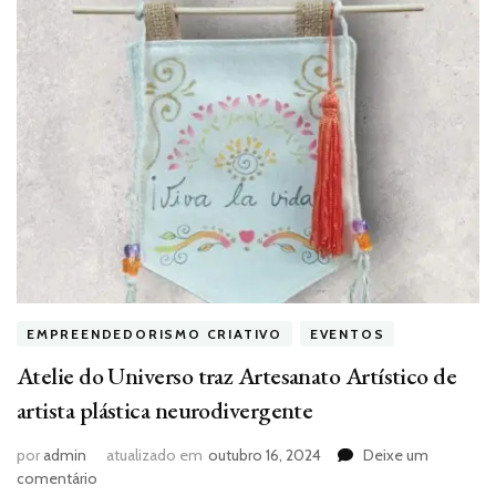
EMPREENDEDORISMO CRIATIVO
EVENTOS
Atelie do Universo traz Artesanato Artístico de
artista plástica neurodivergente
por
admin
atualizado em
outubro 16, 2024
Deixe um
em
comentário