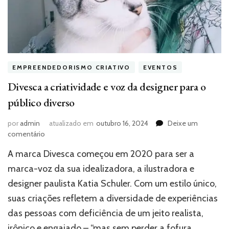
EMPREENDEDORISMO CRIATIVO
EVENTOS
Divesca a criatividade e voz da designer para o
público diverso
por
admin
atualizado em
outubro 16, 2024
Deixe um
em
comentário
Divesca
A marca Divesca começou em 2020 para ser a
a
criatividade
marca-voz da sua idealizadora, a ilustradora e
e
designer paulista Katia Schuler. Com um estilo único,
voz
suas criações refletem a diversidade de experiências
da
designer
das pessoas com deficiência de um jeito realista,
para
irônico e engajado – “mas sem perder a fofura