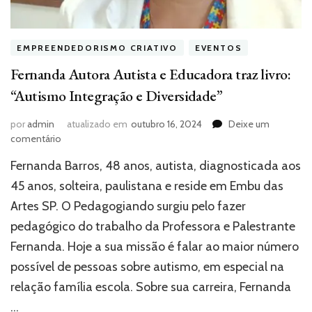
EMPREENDEDORISMO CRIATIVO
EVENTOS
Fernanda Autora Autista e Educadora traz livro:
“Autismo Integração e Diversidade”
por
admin
atualizado em
outubro 16, 2024
Deixe um
em
comentário
Fernanda
Fernanda Barros, 48 anos, autista, diagnosticada aos
Autora
Autista
45 anos, solteira, paulistana e reside em Embu das
e
Artes SP. O Pedagogiando surgiu pelo fazer
Educadora
pedagógico do trabalho da Professora e Palestrante
traz
livro:
Fernanda. Hoje a sua missão é falar ao maior número
“Autismo
possível de pessoas sobre autismo, em especial na
Integração
e
relação família escola. Sobre sua carreira, Fernanda
Diversidade”
…