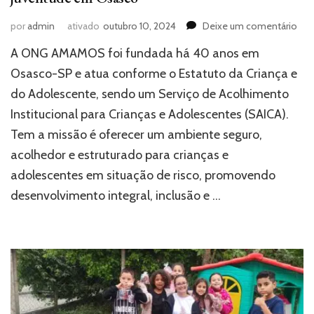
em
por
admin
ativado
outubro 10, 2024
Deixe um comentário
AM
A ONG AMAMOS foi fundada há 40 anos em
40
ano
Osasco-SP e atua conforme o Estatuto da Criança e
atu
do Adolescente, sendo um Serviço de Acolhimento
pel
Institucional para Crianças e Adolescentes (SAICA).
infâ
e
Tem a missão é oferecer um ambiente seguro,
juv
acolhedor e estruturado para crianças e
em
Osa
adolescentes em situação de risco, promovendo
desenvolvimento integral, inclusão e …