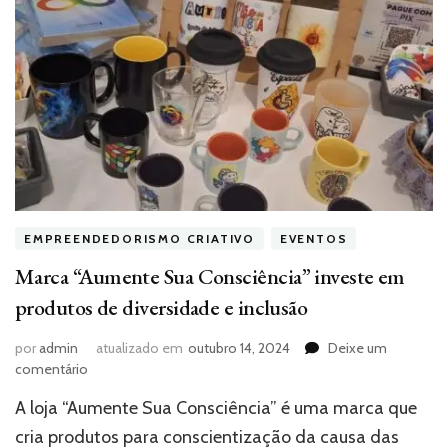
EMPREENDEDORISMO CRIATIVO
EVENTOS
Marca “Aumente Sua Consciência” investe em
produtos de diversidade e inclusão
por
admin
atualizado em
outubro 14, 2024
Deixe um
em
comentário
Marca
A loja “Aumente Sua Consciência” é uma marca que
“Aumente
Sua
cria produtos para conscientização da causa das