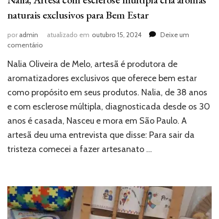
naturais exclusivos para Bem Estar
por
admin
atualizado em
outubro 15, 2024
Deixe um
em
comentário
Nalia,
Nalia Oliveira de Melo, artesã é produtora de
Artesã
com
aromatizadores exclusivos que oferece bem estar
esclerose
como propósito em seus produtos. Nalia, de 38 anos
múltipla
e com esclerose múltipla, diagnosticada desde os 30
cria
aromas
anos é casada, Nasceu e mora em São Paulo. A
naturais
artesã deu uma entrevista que disse: Para sair da
exclusivos
para
tristeza comecei a fazer artesanato …
Bem
Estar