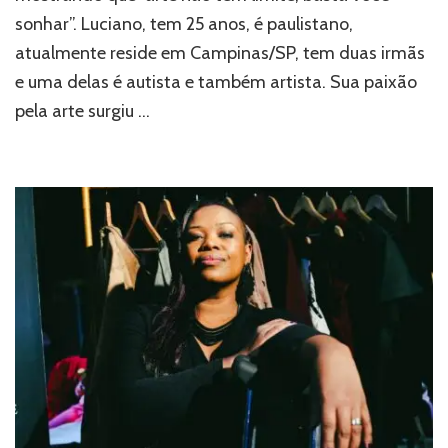
que
sonhar”. Luciano, tem 25 anos, é paulistano,
Arte
atualmente reside em Campinas/SP, tem duas irmãs
Não
tem
e uma delas é autista e também artista. Sua paixão
Limi
pela arte surgiu …