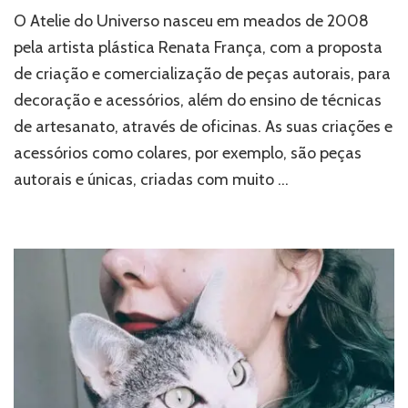
Atelie
O Atelie do Universo nasceu em meados de 2008
do
Universo
pela artista plástica Renata França, com a proposta
traz
de criação e comercialização de peças autorais, para
Artesanato
decoração e acessórios, além do ensino de técnicas
Artístico
de
de artesanato, através de oficinas. As suas criações e
artista
acessórios como colares, por exemplo, são peças
plástica
neurodivergente
autorais e únicas, criadas com muito …