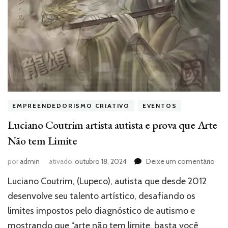
EMPREENDEDORISMO CRIATIVO
EVENTOS
Luciano Coutrim artista autista e prova que Arte
Não tem Limite
em
por
admin
ativado
outubro 18, 2024
Deixe um comentário
Luc
Luciano Coutrim, (Lupeco), autista que desde 2012
Cou
arti
desenvolve seu talento artístico, desafiando os
auti
limites impostos pelo diagnóstico de autismo e
e
mostrando que “arte não tem limite, basta você
pro