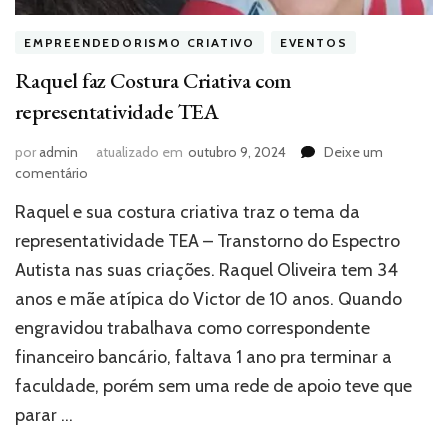
EMPREENDEDORISMO CRIATIVO
EVENTOS
Raquel faz Costura Criativa com
representatividade TEA
por
admin
atualizado em
outubro 9, 2024
Deixe um
em
comentário
Raquel
Raquel e sua costura criativa traz o tema da
faz
Costura
representatividade TEA – Transtorno do Espectro
Criativa
Autista nas suas criações. Raquel Oliveira tem 34
com
anos e mãe atípica do Victor de 10 anos. Quando
representatividade
TEA
engravidou trabalhava como correspondente
financeiro bancário, faltava 1 ano pra terminar a
faculdade, porém sem uma rede de apoio teve que
parar …