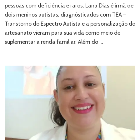
Consciência”
pessoas com deficiência e raros. Lana Dias é irmã de
investe
dois meninos autistas, diagnósticados com TEA –
em
produtos
Transtorno do Espectro Autista e a personalização do
de
artesanato vieram para sua vida como meio de
diversidade
e
suplementar a renda familiar. Além do …
inclusão