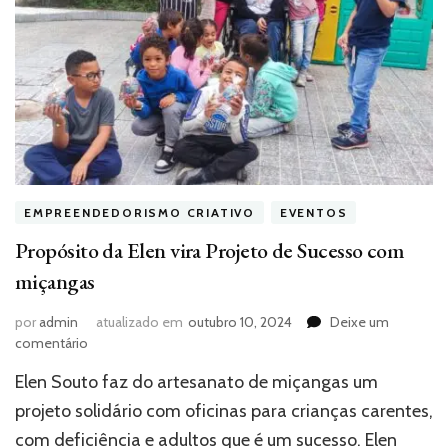
EMPREENDEDORISMO CRIATIVO
EVENTOS
Propósito da Elen vira Projeto de Sucesso com
miçangas
por
admin
atualizado em
outubro 10, 2024
Deixe um
em
comentário
Propósito
Elen Souto faz do artesanato de miçangas um
da
Elen
projeto solidário com oficinas para crianças carentes,
vira
com deficiência e adultos que é um sucesso. Elen
Projeto