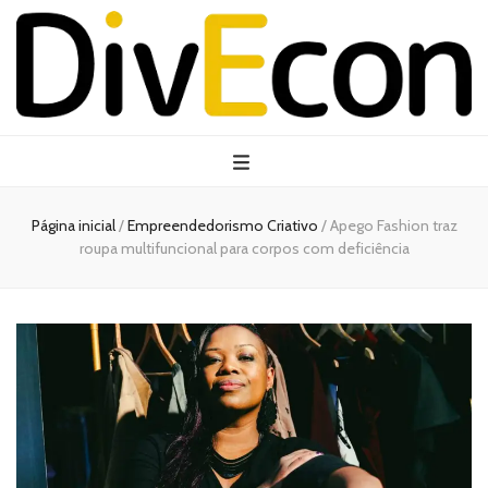
Página inicial
/
Empreendedorismo Criativo
/
Apego Fashion traz
roupa multifuncional para corpos com deficiência