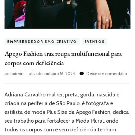
EMPREENDEDORISMO CRIATIVO
EVENTOS
Apego Fashion traz roupa multifuncional para
corpos com deficiência
em
por
admin
ativado
outubro 16, 2024
Deixe um comentário
Ape
Fas
traz
Adriana Carvalho mulher, preta, gorda, nascida e
rou
criada na periferia de São Paulo, é fotógrafa e
mult
para
estilista de moda Plus Size da Apego Fashion, dedica
cor
seu trabalho para fortalecer a Moda Plural, onde
co
todos os corpos com e sem deficiência tenham
defi