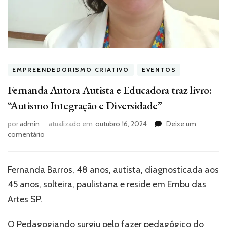
EMPREENDEDORISMO CRIATIVO
EVENTOS
Fernanda Autora Autista e Educadora traz livro:
“Autismo Integração e Diversidade”
por
admin
atualizado em
outubro 16, 2024
Deixe um
em
comentário
Fernanda
Autora
Autista
Fernanda Barros, 48 anos, autista, diagnosticada aos
e
45 anos, solteira, paulistana e reside em Embu das
Educadora
traz
Artes SP.
livro:
“Autismo
O Pedagogiando surgiu pelo fazer pedagógico do